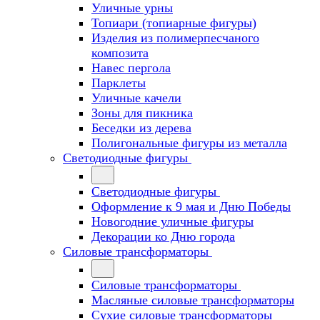
Уличные урны
Топиари (топиарные фигуры)
Изделия из полимерпесчаного
композита
Навес пергола
Парклеты
Уличные качели
Зоны для пикника
Беседки из дерева
Полигональные фигуры из металла
Светодиодные фигуры
Светодиодные фигуры
Оформление к 9 мая и Дню Победы
Новогодние уличные фигуры
Декорации ко Дню города
Силовые трансформаторы
Силовые трансформаторы
Масляные силовые трансформаторы
Сухие силовые трансформаторы