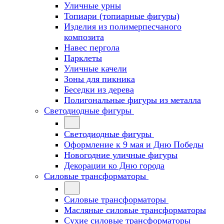
Уличные урны
Топиари (топиарные фигуры)
Изделия из полимерпесчаного
композита
Навес пергола
Парклеты
Уличные качели
Зоны для пикника
Беседки из дерева
Полигональные фигуры из металла
Светодиодные фигуры
Светодиодные фигуры
Оформление к 9 мая и Дню Победы
Новогодние уличные фигуры
Декорации ко Дню города
Силовые трансформаторы
Силовые трансформаторы
Масляные силовые трансформаторы
Сухие силовые трансформаторы