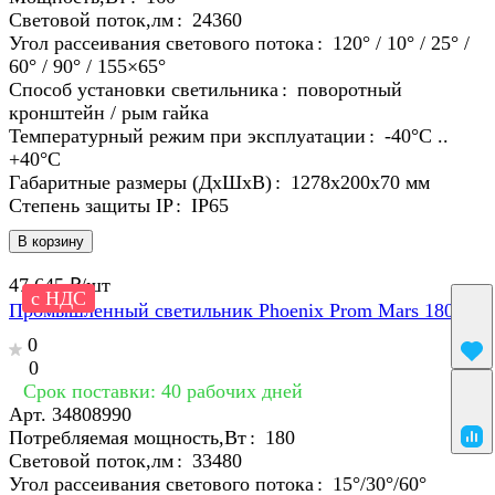
Световой поток,лм
:
24360
Угол рассеивания светового потока
:
120° / 10° / 25° /
60° / 90° / 155×65°
Способ установки светильника
:
поворотный
кронштейн / рым гайка
Температурный режим при эксплуатации
:
-40°С ..
+40°C
Габаритные размеры (ДхШхВ)
:
1278х200х70 мм
Степень защиты IP
:
IP65
В корзину
47 645 ₽/
шт
с НДС
Промышленный светильник Phoenix Prom Mars 180
0
0
Срок поставки: 40 рабочих дней
Арт.
34808990
Потребляемая мощность,Вт
:
180
Световой поток,лм
:
33480
Угол рассеивания светового потока
:
15°/30°/60°