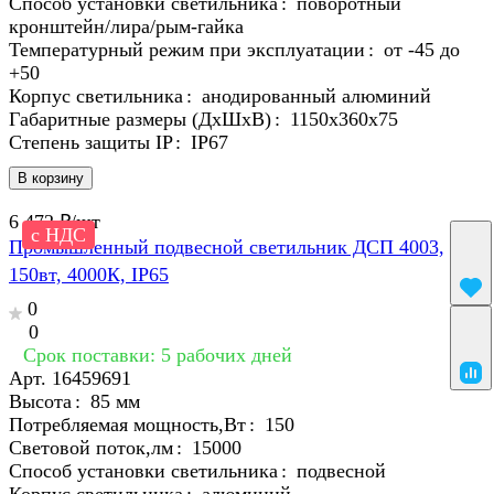
Способ установки светильника
:
поворотный
кронштейн/лира/рым-гайка
Температурный режим при эксплуатации
:
от -45 до
+50
Корпус светильника
:
анодированный алюминий
Габаритные размеры (ДхШхВ)
:
1150х360х75
Степень защиты IP
:
IP67
В корзину
6 472 ₽/
шт
с НДС
Промышленный подвесной светильник ДСП 4003,
150вт, 4000К, IP65
0
0
Срок поставки: 5 рабочих дней
Арт.
16459691
Высота
:
85 мм
Потребляемая мощность,Вт
:
150
Световой поток,лм
:
15000
Способ установки светильника
:
подвесной