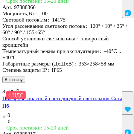
Срок поставки: 15-20 дней
Арт.
97888366
Мощность,Вт
:
100
Световой поток,лм
:
14175
Угол рассеивания светового потока
:
120° / 10° / 25° /
60° / 90° / 155×65°
Способ установки светильника
:
поворотный
кронштейн
Температурный режим при эксплуатации
:
-40°С ..
+40°C
Габаритные размеры (ДхШхВ)
:
353×258×58 мм
Степень защиты IP
:
IP65
В корзину
8 100 ₽/
шт
с НДС
Пожаробезопасный светодиодный светильник Сота 30
Пб
0
0
Срок поставки: 15-20 дней