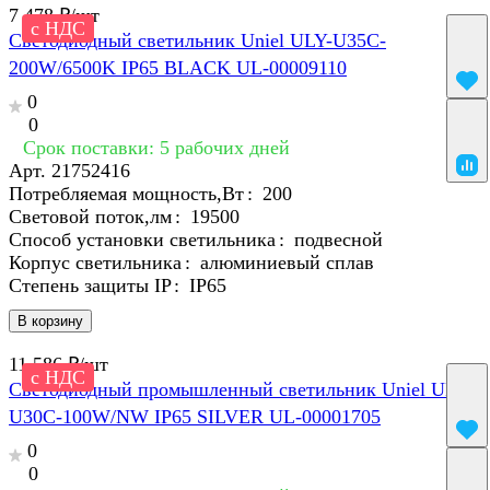
7 478 ₽/
шт
с НДС
Светодиодный светильник Uniel ULY-U35C-
200W/6500K IP65 BLACK UL-00009110
0
0
Срок поставки: 5 рабочих дней
Арт.
21752416
Потребляемая мощность,Вт
:
200
Световой поток,лм
:
19500
Способ установки светильника
:
подвесной
Корпус светильника
:
алюминиевый сплав
Степень защиты IP
:
IP65
В корзину
11 586 ₽/
шт
с НДС
Светодиодный промышленный светильник Uniel ULY-
U30C-100W/NW IP65 SILVER UL-00001705
0
0