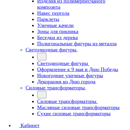
Изделия из полимерпесчаного
композита
Навес пергола
Парклеты
Уличные качели
Зоны для пикника
Беседки из дерева
Полигональные фигуры из металла
Светодиодные фигуры
Светодиодные фигуры
Оформление к 9 мая и Дню Победы
Новогодние уличные фигуры
Декорации ко Дню города
Силовые трансформаторы
Силовые трансформаторы
Масляные силовые трансформаторы
Сухие силовые трансформаторы
Кабинет