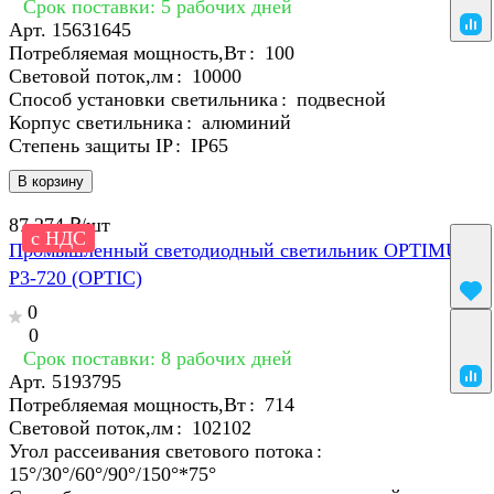
Срок поставки: 5 рабочих дней
Арт.
15631645
Потребляемая мощность,Вт
:
100
Световой поток,лм
:
10000
Способ установки светильника
:
подвесной
Корпус светильника
:
алюминий
Степень защиты IP
:
IP65
В корзину
87 274 ₽/
шт
с НДС
Промышленный светодиодный светильник OPTIMUS-
P3-720 (OPTIC)
0
0
Срок поставки: 8 рабочих дней
Арт.
5193795
Потребляемая мощность,Вт
:
714
Световой поток,лм
:
102102
Угол рассеивания светового потока
:
15°/30°/60°/90°/150°*75°