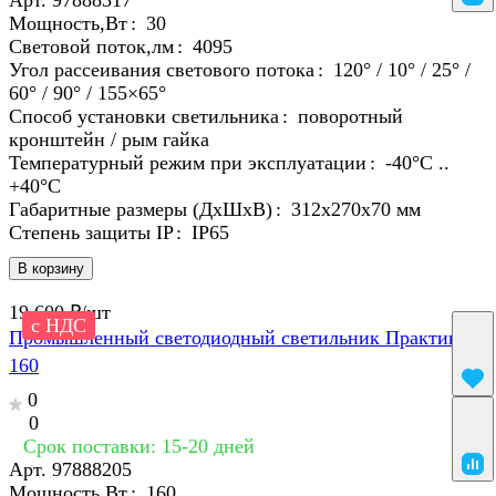
Арт.
97888317
Мощность,Вт
:
30
Световой поток,лм
:
4095
Угол рассеивания светового потока
:
120° / 10° / 25° /
60° / 90° / 155×65°
Способ установки светильника
:
поворотный
кронштейн / рым гайка
Температурный режим при эксплуатации
:
-40°С ..
+40°C
Габаритные размеры (ДхШхВ)
:
312х270х70 мм
Степень защиты IP
:
IP65
В корзину
19 600 ₽/
шт
с НДС
Промышленный светодиодный светильник Практик
160
0
0
Срок поставки: 15-20 дней
Арт.
97888205
Мощность,Вт
:
160