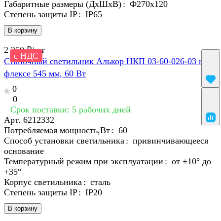
Габаритные размеры (ДхШхВ)
:
Ф270х120
Степень защиты IP
:
IP65
В корзину
2 250 ₽/
шт
с НДС
Станочный светильник Алькор НКП 03-60-026-03 на
флексе 545 мм, 60 Вт
0
0
Срок поставки: 5 рабочих дней
Арт.
6212332
Потребляемая мощность,Вт
:
60
Способ установки светильника
:
привинчивающееся
основание
Температурный режим при эксплуатации
:
от +10° до
+35°
Корпус светильника
:
сталь
Степень защиты IP
:
IP20
В корзину