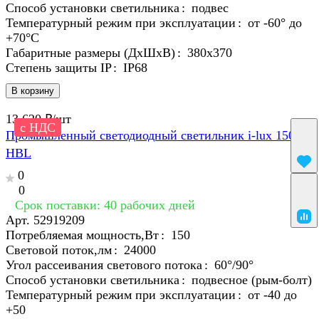
Способ установки светильника
:
подвес
Температурный режим при эксплуатации
:
от -60° до
+70°C
Габаритные размеры (ДхШхВ)
:
380x370
Степень защиты IP
:
IP68
В корзину
13 620 ₽/
шт
с НДС
Промышленный светодиодный светильник i-lux 150
HBL
0
0
Срок поставки: 40 рабочих дней
Арт.
52919209
Потребляемая мощность,Вт
:
150
Световой поток,лм
:
24000
Угол рассеивания светового потока
:
60°/90°
Способ установки светильника
:
подвесное (рым-болт)
Температурный режим при эксплуатации
:
от -40 до
+50