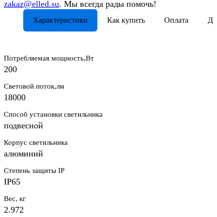
zakaz@elled.su
. Мы всегда рады помочь!
Характеристики
Как купить
Оплата
До
Потребляемая мощность,Вт
200
Световой поток,лм
18000
Способ установки светильника
подвесной
Корпус светильника
алюминий
Степень защиты IP
IP65
Вес, кг
2.972