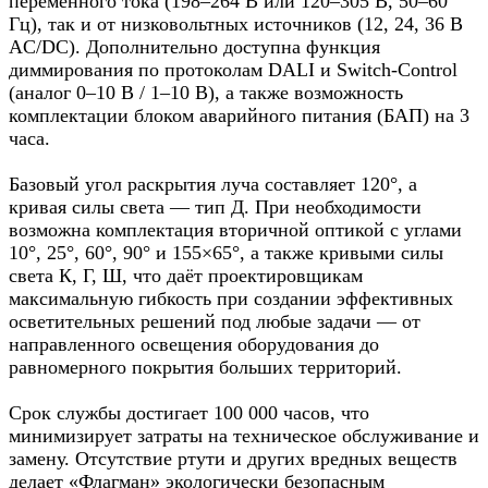
переменного тока (198–264 В или 120–305 В, 50–60
Гц), так и от низковольтных источников (12, 24, 36 В
AC/DC). Дополнительно доступна функция
диммирования по протоколам DALI и Switch-Control
(аналог 0–10 В / 1–10 В), а также возможность
комплектации блоком аварийного питания (БАП) на 3
часа.
Базовый угол раскрытия луча составляет 120°, а
кривая силы света — тип Д. При необходимости
возможна комплектация вторичной оптикой с углами
10°, 25°, 60°, 90° и 155×65°, а также кривыми силы
света К, Г, Ш, что даёт проектировщикам
максимальную гибкость при создании эффективных
осветительных решений под любые задачи — от
направленного освещения оборудования до
равномерного покрытия больших территорий.
Срок службы достигает 100 000 часов, что
минимизирует затраты на техническое обслуживание и
замену. Отсутствие ртути и других вредных веществ
делает «Флагман» экологически безопасным