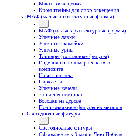
Мачты освещения
Кронштейны для опор освещения
МАФ (малые архитектурные формы)
МАФ (малые архитектурные формы)
Уличные лавки
Уличные скамейки
Уличные урны
Топиари (топиарные фигуры)
Изделия из полимерпесчаного
композита
Навес пергола
Парклеты
Уличные качели
Зоны для пикника
Беседки из дерева
Полигональные фигуры из металла
Светодиодные фигуры
Светодиодные фигуры
Оформление к 9 мая и Дню Победы