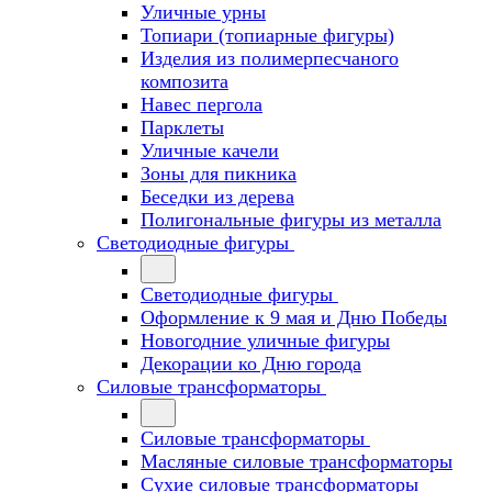
Уличные урны
Топиари (топиарные фигуры)
Изделия из полимерпесчаного
композита
Навес пергола
Парклеты
Уличные качели
Зоны для пикника
Беседки из дерева
Полигональные фигуры из металла
Светодиодные фигуры
Светодиодные фигуры
Оформление к 9 мая и Дню Победы
Новогодние уличные фигуры
Декорации ко Дню города
Силовые трансформаторы
Силовые трансформаторы
Масляные силовые трансформаторы
Сухие силовые трансформаторы