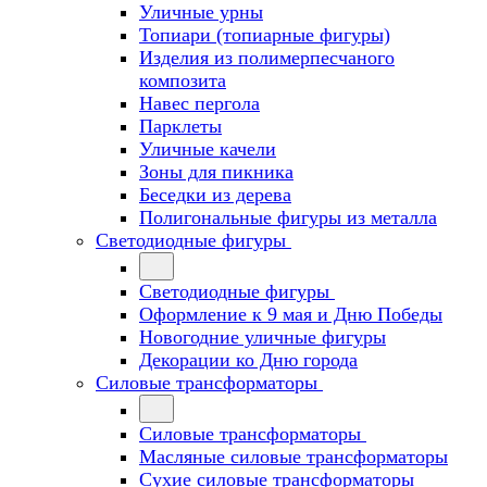
Уличные урны
Топиари (топиарные фигуры)
Изделия из полимерпесчаного
композита
Навес пергола
Парклеты
Уличные качели
Зоны для пикника
Беседки из дерева
Полигональные фигуры из металла
Светодиодные фигуры
Светодиодные фигуры
Оформление к 9 мая и Дню Победы
Новогодние уличные фигуры
Декорации ко Дню города
Силовые трансформаторы
Силовые трансформаторы
Масляные силовые трансформаторы
Сухие силовые трансформаторы