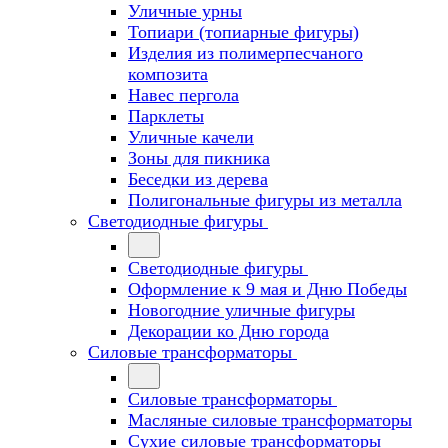
Уличные урны
Топиари (топиарные фигуры)
Изделия из полимерпесчаного
композита
Навес пергола
Парклеты
Уличные качели
Зоны для пикника
Беседки из дерева
Полигональные фигуры из металла
Светодиодные фигуры
Светодиодные фигуры
Оформление к 9 мая и Дню Победы
Новогодние уличные фигуры
Декорации ко Дню города
Силовые трансформаторы
Силовые трансформаторы
Масляные силовые трансформаторы
Сухие силовые трансформаторы