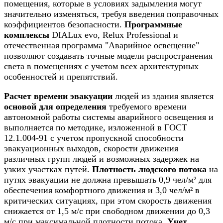
помещения, которые в условиях задымления могут
значительно изменяться, требуя введения поправочных
коэффициентов безопасности.
Программные
комплексы
DIALux evo, Relux Professional и
отечественная программа "Аварийное освещение"
позволяют создавать точные модели распространения
света в помещениях с учетом всех архитектурных
особенностей и препятствий.
Расчет времени эвакуации
людей из здания является
основой для определения
требуемого времени
автономной работы системы аварийного освещения и
выполняется по методике, изложенной в ГОСТ
12.1.004-91 с учетом пропускной способности
эвакуационных выходов, скорости движения
различных групп людей и возможных задержек на
узких участках путей.
Плотность людского потока
на
путях эвакуации не должна превышать 0,9 чел/м² для
обеспечения комфортного движения и 3,0 чел/м² в
критических ситуациях, при этом скорость движения
снижается от 1,5 м/с при свободном движении до 0,3
м/с при максимальной плотности потока.
Учет