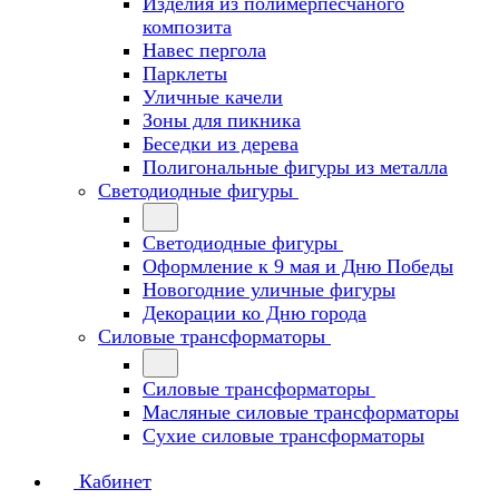
Изделия из полимерпесчаного
композита
Навес пергола
Парклеты
Уличные качели
Зоны для пикника
Беседки из дерева
Полигональные фигуры из металла
Светодиодные фигуры
Светодиодные фигуры
Оформление к 9 мая и Дню Победы
Новогодние уличные фигуры
Декорации ко Дню города
Силовые трансформаторы
Силовые трансформаторы
Масляные силовые трансформаторы
Сухие силовые трансформаторы
Кабинет