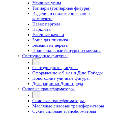
Уличные урны
Топиари (топиарные фигуры)
Изделия из полимерпесчаного
композита
Навес пергола
Парклеты
Уличные качели
Зоны для пикника
Беседки из дерева
Полигональные фигуры из металла
Светодиодные фигуры
Светодиодные фигуры
Оформление к 9 мая и Дню Победы
Новогодние уличные фигуры
Декорации ко Дню города
Силовые трансформаторы
Силовые трансформаторы
Масляные силовые трансформаторы
Сухие силовые трансформаторы