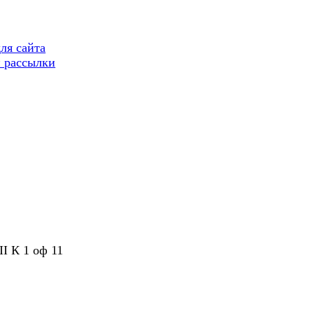
ля сайта
 рассылки
II К 1 оф 11