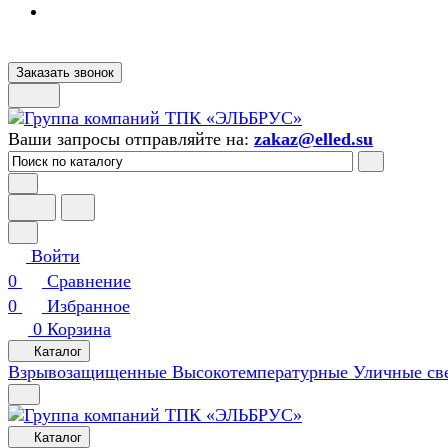
Заказать звонок
Ваши запросы отправляйте на:
zakaz@elled.su
Войти
0
Сравнение
0
Избранное
0
Корзина
Каталог
Взрывозащищенные
Высокотемпературные
Уличные св
Каталог