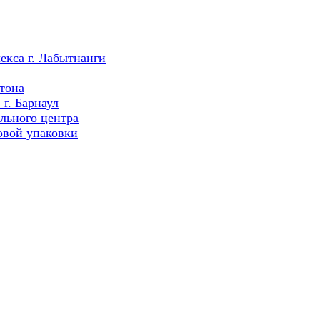
екса г. Лабытнанги
тона
г. Барнаул
льного центра
овой упаковки