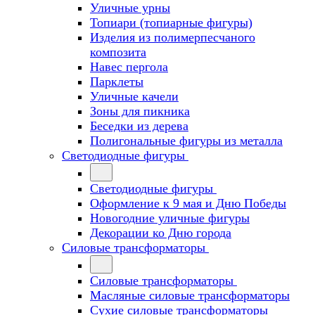
Уличные урны
Топиари (топиарные фигуры)
Изделия из полимерпесчаного
композита
Навес пергола
Парклеты
Уличные качели
Зоны для пикника
Беседки из дерева
Полигональные фигуры из металла
Светодиодные фигуры
Светодиодные фигуры
Оформление к 9 мая и Дню Победы
Новогодние уличные фигуры
Декорации ко Дню города
Силовые трансформаторы
Силовые трансформаторы
Масляные силовые трансформаторы
Сухие силовые трансформаторы