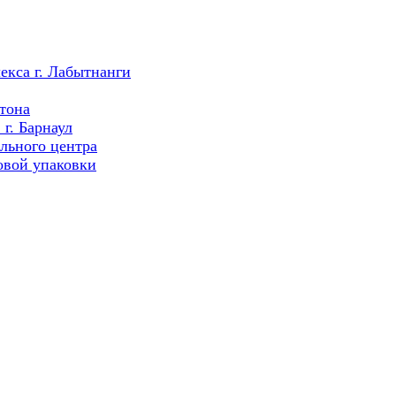
екса г. Лабытнанги
тона
г. Барнаул
льного центра
овой упаковки