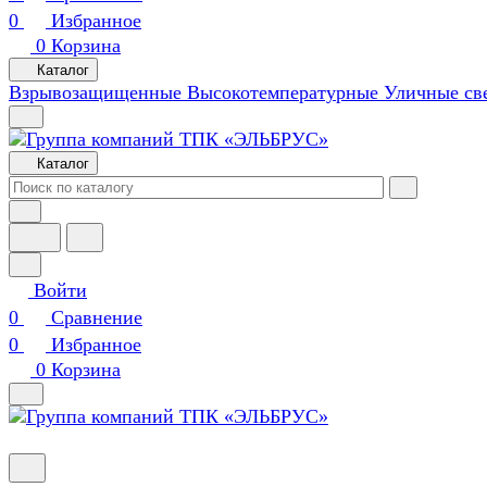
0
Избранное
0
Корзина
Каталог
Взрывозащищенные
Высокотемпературные
Уличные св
Каталог
Войти
0
Сравнение
0
Избранное
0
Корзина