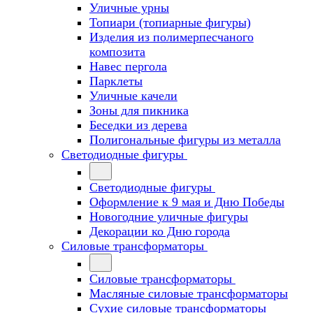
Уличные урны
Топиари (топиарные фигуры)
Изделия из полимерпесчаного
композита
Навес пергола
Парклеты
Уличные качели
Зоны для пикника
Беседки из дерева
Полигональные фигуры из металла
Светодиодные фигуры
Светодиодные фигуры
Оформление к 9 мая и Дню Победы
Новогодние уличные фигуры
Декорации ко Дню города
Силовые трансформаторы
Силовые трансформаторы
Масляные силовые трансформаторы
Сухие силовые трансформаторы