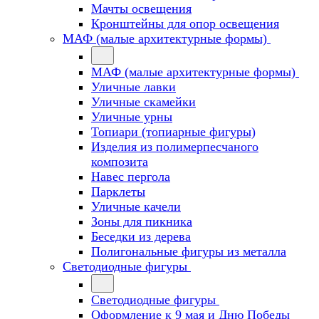
Мачты освещения
Кронштейны для опор освещения
МАФ (малые архитектурные формы)
МАФ (малые архитектурные формы)
Уличные лавки
Уличные скамейки
Уличные урны
Топиари (топиарные фигуры)
Изделия из полимерпесчаного
композита
Навес пергола
Парклеты
Уличные качели
Зоны для пикника
Беседки из дерева
Полигональные фигуры из металла
Светодиодные фигуры
Светодиодные фигуры
Оформление к 9 мая и Дню Победы