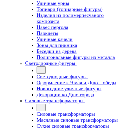
Уличные урны
Топиари (топиарные фигуры)
Изделия из полимерпесчаного
композита
Навес пергола
Парклеты
Уличные качели
Зоны для пикника
Беседки из дерева
Полигональные фигуры из металла
Светодиодные фигуры
Светодиодные фигуры
Оформление к 9 мая и Дню Победы
Новогодние уличные фигуры
Декорации ко Дню города
Силовые трансформаторы
Силовые трансформаторы
Масляные силовые трансформаторы
Сухие силовые трансформаторы