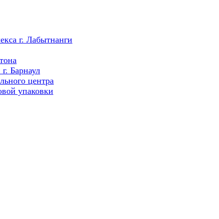
екса г. Лабытнанги
тона
г. Барнаул
льного центра
овой упаковки