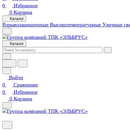
0
Избранное
0
Корзина
Каталог
Взрывозащищенные
Высокотемпературные
Уличные св
Каталог
Войти
0
Сравнение
0
Избранное
0
Корзина