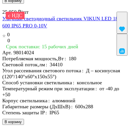
В корзину
25 950 ₽/
шт
с НДС
Уличный светодиодный светильник VIKUN LED 180 -
600 IP65 PRO 0-10V
0
0
Срок поставки: 15 рабочих дней
Арт.
98014024
Потребляемая мощность,Вт
:
180
Световой поток,лм
:
34410
Угол рассеивания светового потока
:
Д – косинусная
(120°/140°х60°х150x55°)
Способ установки светильника
:
консольное
Температурный режим при эксплуатации
:
от -40 до
+50
Корпус светильника
:
алюминий
Габаритные размеры (ДхШхВ)
:
600x288
Степень защиты IP
:
IP65
В корзину