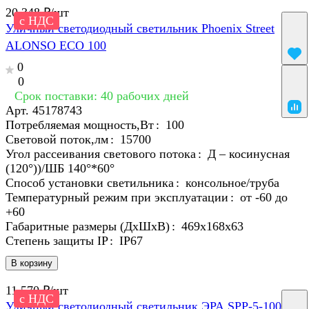
20 348 ₽/
шт
с НДС
Уличный светодиодный светильник Phoenix Street
ALONSO ECO 100
0
0
Срок поставки: 40 рабочих дней
Арт.
45178743
Потребляемая мощность,Вт
:
100
Световой поток,лм
:
15700
Угол рассеивания светового потока
:
Д – косинусная
(120°))/ШБ 140°*60°
Способ установки светильника
:
консольное/труба
Температурный режим при эксплуатации
:
от -60 до
+60
Габаритные размеры (ДхШхВ)
:
469x168x63
Степень защиты IP
:
IP67
В корзину
11 570 ₽/
шт
с НДС
Уличный светодиодный светильник ЭРА SPP-5-100-