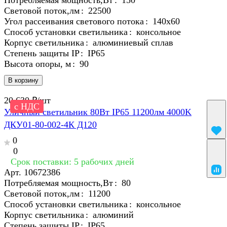
Потребляемая мощность,Вт
:
150
Световой поток,лм
:
22500
Угол рассеивания светового потока
:
140х60
Способ установки светильника
:
консольное
Корпус светильника
:
алюминиевый сплав
Степень защиты IP
:
IP65
Высота опоры, м
:
90
В корзину
20 630 ₽/
шт
с НДС
Уличный светильник 80Вт IP65 11200лм 4000K
ДКУ01-80-002-4К Д120
0
0
Срок поставки: 5 рабочих дней
Арт.
10672386
Потребляемая мощность,Вт
:
80
Световой поток,лм
:
11200
Способ установки светильника
:
консольное
Корпус светильника
:
алюминий
Степень защиты IP
:
IP65