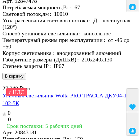
Арт.
92847478
Потребляемая мощность,Вт
:
67
Световой поток,лм
:
10010
Угол рассеивания светового потока
:
Д – косинусная
(120°)
Способ установки светильника
:
консольное
Температурный режим при эксплуатации
:
от -45 до
+50
Корпус светильника
:
анодированный алюминий
Габаритные размеры (ДхШхВ)
:
210х240х130
Степень защиты IP
:
IP67
В корзину
27 248 ₽/
шт
с НДС
Уличный светильник Wolta PRO ТРАССА ДКУ04-150-
102-5К
0
0
Срок поставки: 5 рабочих дней
Арт.
20843181