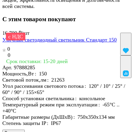
всей системы.
С этим товаром покупают
16 700 ₽/
шт
с НДС
Уличный светодиодный светильник Стандарт 150
0
0
Срок поставки: 15-20 дней
Арт.
97888285
Мощность,Вт
:
150
Световой поток,лм
:
21263
Угол рассеивания светового потока
:
120° / 10° / 25° /
60° / 90° / 155×65°
Способ установки светильника
:
консольное
Температурный режим при эксплуатации
:
-65°С ..
+40°C
Габаритные размеры (ДхШхВ)
:
750х350х134 мм
Степень защиты IP
:
IP67