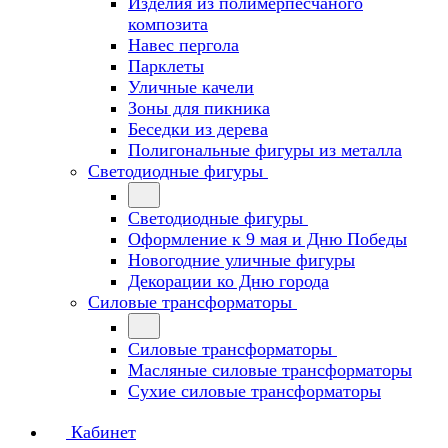
Изделия из полимерпесчаного
композита
Навес пергола
Парклеты
Уличные качели
Зоны для пикника
Беседки из дерева
Полигональные фигуры из металла
Светодиодные фигуры
Светодиодные фигуры
Оформление к 9 мая и Дню Победы
Новогодние уличные фигуры
Декорации ко Дню города
Силовые трансформаторы
Силовые трансформаторы
Масляные силовые трансформаторы
Сухие силовые трансформаторы
Кабинет