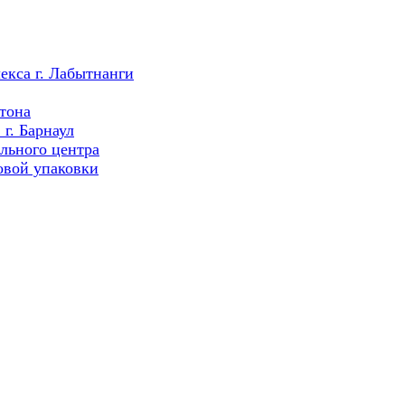
екса г. Лабытнанги
тона
г. Барнаул
льного центра
овой упаковки