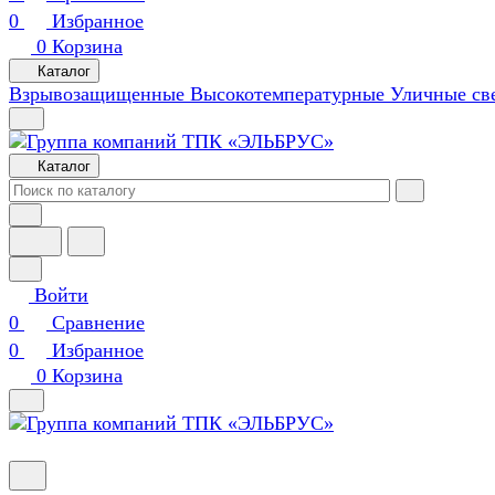
0
Избранное
0
Корзина
Каталог
Взрывозащищенные
Высокотемпературные
Уличные св
Каталог
Войти
0
Сравнение
0
Избранное
0
Корзина