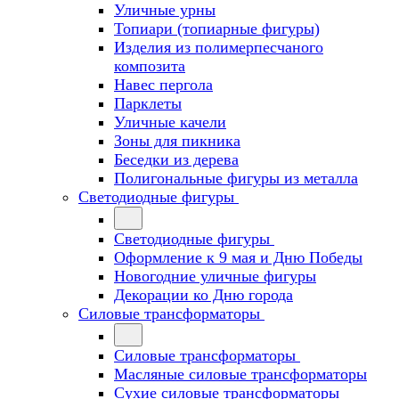
Уличные урны
Топиари (топиарные фигуры)
Изделия из полимерпесчаного
композита
Навес пергола
Парклеты
Уличные качели
Зоны для пикника
Беседки из дерева
Полигональные фигуры из металла
Светодиодные фигуры
Светодиодные фигуры
Оформление к 9 мая и Дню Победы
Новогодние уличные фигуры
Декорации ко Дню города
Силовые трансформаторы
Силовые трансформаторы
Масляные силовые трансформаторы
Сухие силовые трансформаторы