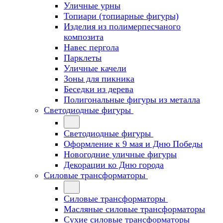
Уличные урны
Топиари (топиарные фигуры)
Изделия из полимерпесчаного
композита
Навес пергола
Парклеты
Уличные качели
Зоны для пикника
Беседки из дерева
Полигональные фигуры из металла
Светодиодные фигуры
Светодиодные фигуры
Оформление к 9 мая и Дню Победы
Новогодние уличные фигуры
Декорации ко Дню города
Силовые трансформаторы
Силовые трансформаторы
Масляные силовые трансформаторы
Сухие силовые трансформаторы