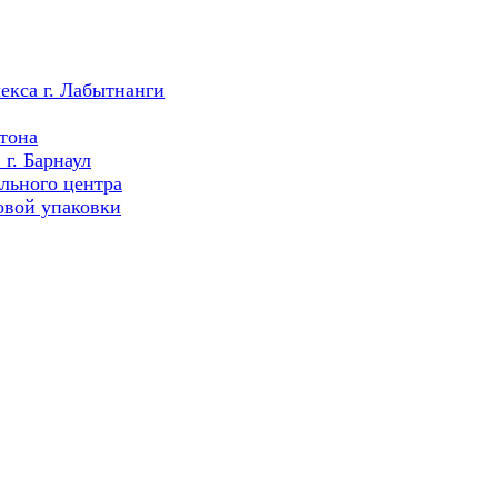
екса г. Лабытнанги
тона
г. Барнаул
льного центра
овой упаковки