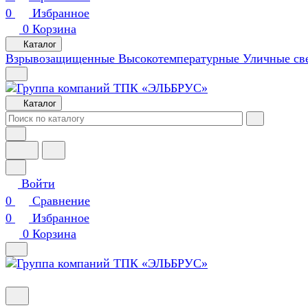
0
Избранное
0
Корзина
Каталог
Взрывозащищенные
Высокотемпературные
Уличные св
Каталог
Войти
0
Сравнение
0
Избранное
0
Корзина