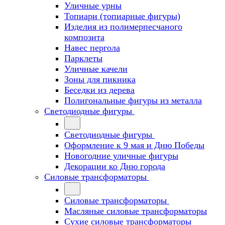
Уличные урны
Топиари (топиарные фигуры)
Изделия из полимерпесчаного
композита
Навес пергола
Парклеты
Уличные качели
Зоны для пикника
Беседки из дерева
Полигональные фигуры из металла
Светодиодные фигуры
Светодиодные фигуры
Оформление к 9 мая и Дню Победы
Новогодние уличные фигуры
Декорации ко Дню города
Силовые трансформаторы
Силовые трансформаторы
Масляные силовые трансформаторы
Сухие силовые трансформаторы