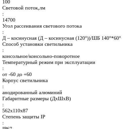
100
Световой поток,лм
:
14700
Угол рассеивания светового потока
:
Д – косинусная (Д – косинусная (120°))/ШБ 140°*60°
Способ установки светильника
:
консольное/консольно-поворотное
Температурный режим при эксплуатации
:
от -60 до +60
Корпус светильника
:
анодированный алюминий
Габаритные размеры (ДхШхВ)
:
562х110х87
Степень защиты IP
:
IP67