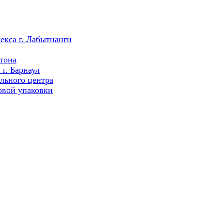
екса г. Лабытнанги
тона
г. Барнаул
льного центра
овой упаковки