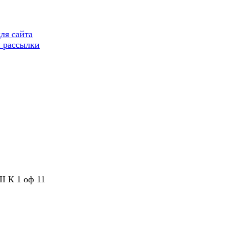
ля сайта
 рассылки
II К 1 оф 11