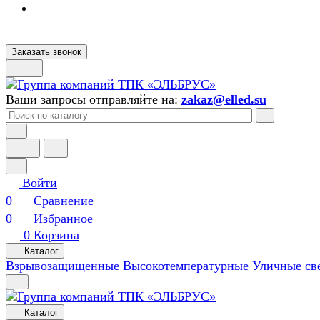
Заказать звонок
Ваши запросы отправляйте на:
zakaz@elled.su
Войти
0
Сравнение
0
Избранное
0
Корзина
Каталог
Взрывозащищенные
Высокотемпературные
Уличные св
Каталог