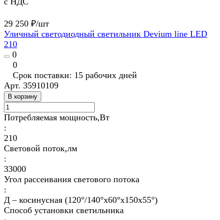
с НДС
29 250 ₽/
шт
Уличный светодиодный светильник Devium line LED
210
0
0
Срок поставки: 15 рабочих дней
Арт.
35910109
В корзину
Потребляемая мощность,Вт
:
210
Световой поток,лм
:
33000
Угол рассеивания светового потока
:
Д – косинусная (120°/140°х60°х150x55°)
Способ установки светильника