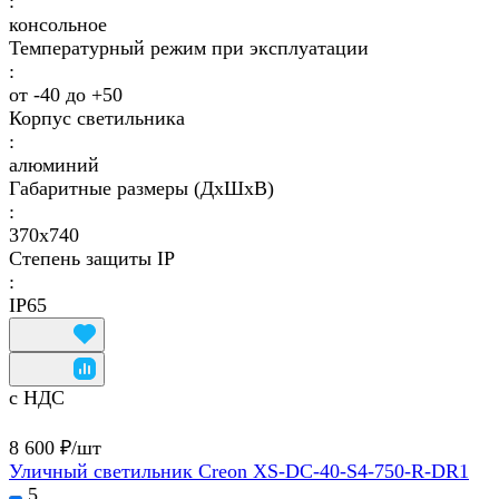
:
консольное
Температурный режим при эксплуатации
:
от -40 до +50
Корпус светильника
:
алюминий
Габаритные размеры (ДхШхВ)
:
370x740
Степень защиты IP
:
IP65
с НДС
8 600 ₽/
шт
Уличный светильник Creon XS-DC-40-S4-750-R-DR1
5