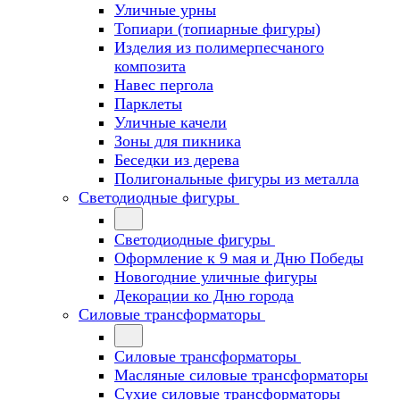
Уличные урны
Топиари (топиарные фигуры)
Изделия из полимерпесчаного
композита
Навес пергола
Парклеты
Уличные качели
Зоны для пикника
Беседки из дерева
Полигональные фигуры из металла
Светодиодные фигуры
Светодиодные фигуры
Оформление к 9 мая и Дню Победы
Новогодние уличные фигуры
Декорации ко Дню города
Силовые трансформаторы
Силовые трансформаторы
Масляные силовые трансформаторы
Сухие силовые трансформаторы