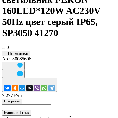
160LED*120W AC230V
50Hz цвет серый IP65,
SP3050 41270
0
Нет отзывов
Арт.
80085606
7 277 ₽/
шт
В корзину
Купить в 1 клик