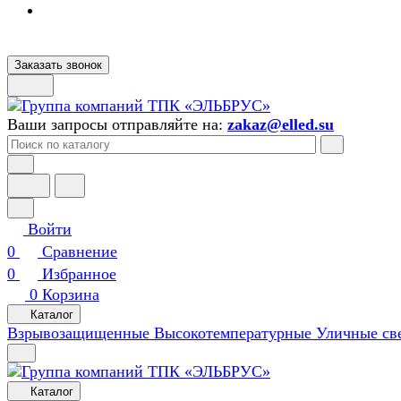
Заказать звонок
Ваши запросы отправляйте на:
zakaz@elled.su
Войти
0
Сравнение
0
Избранное
0
Корзина
Каталог
Взрывозащищенные
Высокотемпературные
Уличные св
Каталог