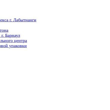
екса г. Лабытнанги
тона
г. Барнаул
льного центра
овой упаковки