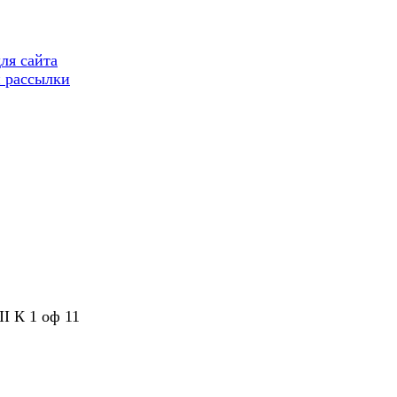
ля сайта
 рассылки
II К 1 оф 11