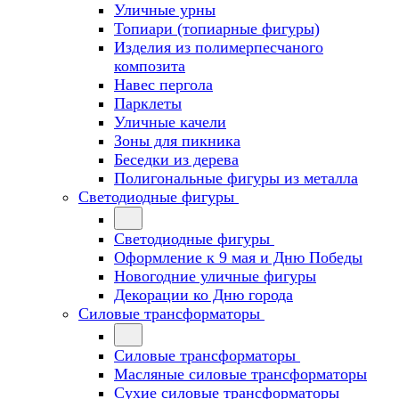
Уличные урны
Топиари (топиарные фигуры)
Изделия из полимерпесчаного
композита
Навес пергола
Парклеты
Уличные качели
Зоны для пикника
Беседки из дерева
Полигональные фигуры из металла
Светодиодные фигуры
Светодиодные фигуры
Оформление к 9 мая и Дню Победы
Новогодние уличные фигуры
Декорации ко Дню города
Силовые трансформаторы
Силовые трансформаторы
Масляные силовые трансформаторы
Сухие силовые трансформаторы