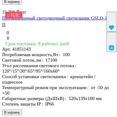
В корзину
15 300 ₽/
шт
с НДС
Промышленный светодиодный светильник GSLO-120
П
0
0
Срок поставки: 8 рабочих дней
Арт.
41851143
Потребляемая мощность,Вт
:
100
Световой поток,лм
:
17100
Угол рассеивания светового потока
:
120°/15°/30°/65°/95°/160х60°
Способ установки светильника
:
кронштейн /
подвесное
Температурный режим при эксплуатации
:
от -50 до
+50
Габаритные размеры (ДхШхВ)
:
520х139х100 мм
Степень защиты IP
:
IP66
В корзину