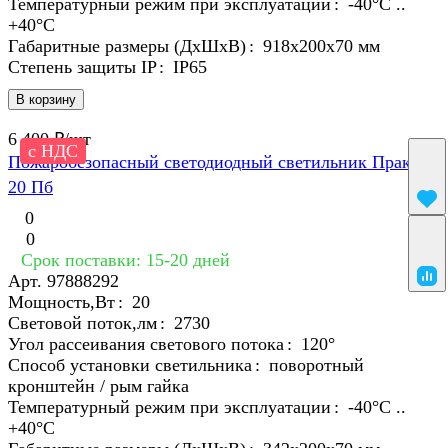
Температурный режим при эксплуатации
:
-40°С ..
+40°C
Габаритные размеры (ДхШхВ)
:
918х200х70 мм
Степень защиты IP
:
IP65
В корзину
6 400 ₽/
шт
с НДС
Пожаробезопасный светодиодный светильник Практик
20 Пб
0
0
Срок поставки: 15-20 дней
Арт.
97888292
Мощность,Вт
:
20
Световой поток,лм
:
2730
Угол рассеивания светового потока
:
120°
Способ установки светильника
:
поворотный
кронштейн / рым гайка
Температурный режим при эксплуатации
:
-40°С ..
+40°C