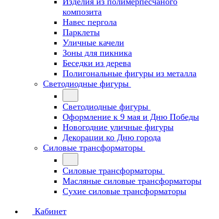
Изделия из полимерпесчаного
композита
Навес пергола
Парклеты
Уличные качели
Зоны для пикника
Беседки из дерева
Полигональные фигуры из металла
Светодиодные фигуры
Светодиодные фигуры
Оформление к 9 мая и Дню Победы
Новогодние уличные фигуры
Декорации ко Дню города
Силовые трансформаторы
Силовые трансформаторы
Масляные силовые трансформаторы
Сухие силовые трансформаторы
Кабинет