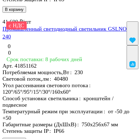
В корзину
41 600 ₽/
шт
с НДС
Промышленный светодиодный светильник GSLNO-
240
0
0
Срок поставки: 8 рабочих дней
Арт.
41851162
Потребляемая мощность,Вт
:
230
Световой поток,лм
:
40480
Угол рассеивания светового потока
:
120°/65°/95°/15°/30°/160х60°
Способ установки светильника
:
кронштейн /
подвесное
Температурный режим при эксплуатации
:
от -50 до
+50
Габаритные размеры (ДхШхВ)
:
750х256х67 мм
Степень защиты IP
:
IP66