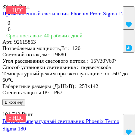
33 508 ₽/
шт
с НДС
Промышленный светильник Phoenix Prom Sigma 120
0
0
Срок поставки: 40 рабочих дней
Арт.
92615863
Потребляемая мощность,Вт
:
120
Световой поток,лм
:
19680
Угол рассеивания светового потока
:
15°/30°/60°
Способ установки светильника
:
подвес/скоба
Температурный режим при эксплуатации
:
от -60° до
60°C
Габаритные размеры (ДхШхВ)
:
253x142
Степень защиты IP
:
IP67
В корзину
101 740 ₽/
шт
с НДС
Высокотемпературный светильник Phoenix Termo
Sigma 180