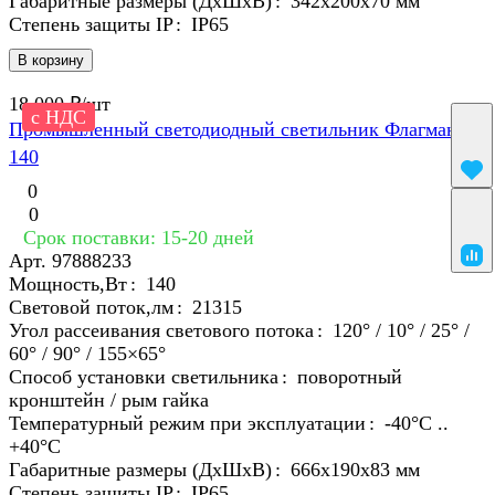
Габаритные размеры (ДхШхВ)
:
342х200х70 мм
Степень защиты IP
:
IP65
В корзину
18 000 ₽/
шт
с НДС
Промышленный светодиодный светильник Флагман
140
0
0
Срок поставки: 15-20 дней
Арт.
97888233
Мощность,Вт
:
140
Световой поток,лм
:
21315
Угол рассеивания светового потока
:
120° / 10° / 25° /
60° / 90° / 155×65°
Способ установки светильника
:
поворотный
кронштейн / рым гайка
Температурный режим при эксплуатации
:
-40°С ..
+40°C
Габаритные размеры (ДхШхВ)
:
666х190х83 мм
Степень защиты IP
:
IP65