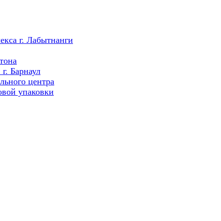
екса г. Лабытнанги
тона
г. Барнаул
льного центра
овой упаковки