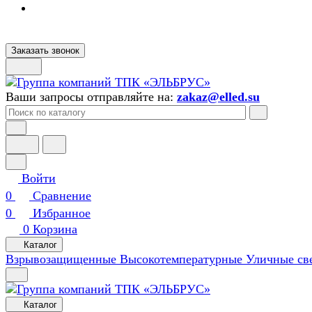
Заказать звонок
Ваши запросы отправляйте на:
zakaz@elled.su
Войти
0
Сравнение
0
Избранное
0
Корзина
Каталог
Взрывозащищенные
Высокотемпературные
Уличные св
Каталог