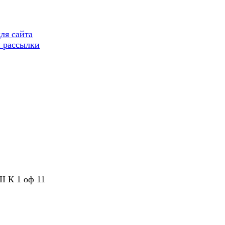
ля сайта
 рассылки
II К 1 оф 11