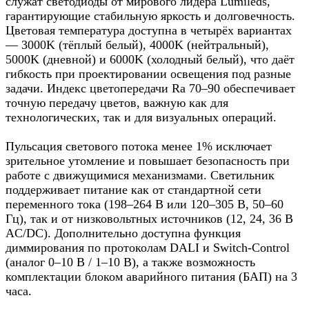
служат светодиоды от мирового лидера Lumileds,
гарантирующие стабильную яркость и долговечность.
Цветовая температура доступна в четырёх вариантах
— 3000K (тёплый белый), 4000K (нейтральный),
5000K (дневной) и 6000K (холодный белый), что даёт
гибкость при проектировании освещения под разные
задачи. Индекс цветопередачи Ra 70–90 обеспечивает
точную передачу цветов, важную как для
технологических, так и для визуальных операций.
Пульсация светового потока менее 1% исключает
зрительное утомление и повышает безопасность при
работе с движущимися механизмами. Светильник
поддерживает питание как от стандартной сети
переменного тока (198–264 В или 120–305 В, 50–60
Гц), так и от низковольтных источников (12, 24, 36 В
AC/DC). Дополнительно доступна функция
диммирования по протоколам DALI и Switch-Control
(аналог 0–10 В / 1–10 В), а также возможность
комплектации блоком аварийного питания (БАП) на 3
часа.