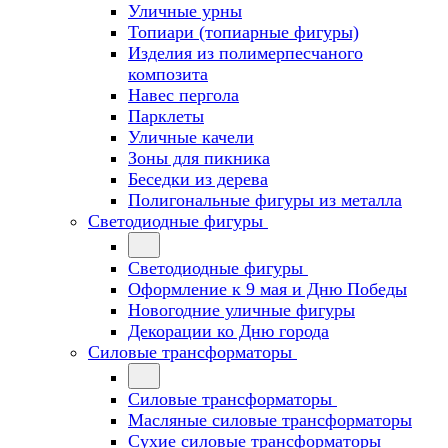
Уличные урны
Топиари (топиарные фигуры)
Изделия из полимерпесчаного
композита
Навес пергола
Парклеты
Уличные качели
Зоны для пикника
Беседки из дерева
Полигональные фигуры из металла
Светодиодные фигуры
Светодиодные фигуры
Оформление к 9 мая и Дню Победы
Новогодние уличные фигуры
Декорации ко Дню города
Силовые трансформаторы
Силовые трансформаторы
Масляные силовые трансформаторы
Сухие силовые трансформаторы