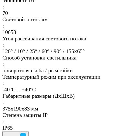
Мощность,Вт
:
70
Световой поток,лм
:
10658
Угол рассеивания светового потока
:
120° / 10° / 25° / 60° / 90° / 155×65°
Способ установки светильника
:
поворотная скоба / рым гайки
Температурный режим при эксплуатации
:
-40°С .. +40°C
Габаритные размеры (ДхШхВ)
:
375х190х83 мм
Степень защиты IP
:
IP65