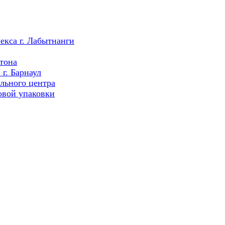
екса г. Лабытнанги
тона
г. Барнаул
льного центра
овой упаковки