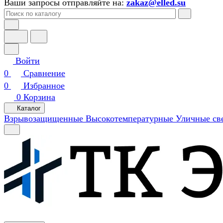
Ваши запросы отправляйте на:
zakaz@elled.su
Войти
0
Сравнение
0
Избранное
0
Корзина
Каталог
Взрывозащищенные
Высокотемпературные
Уличные св