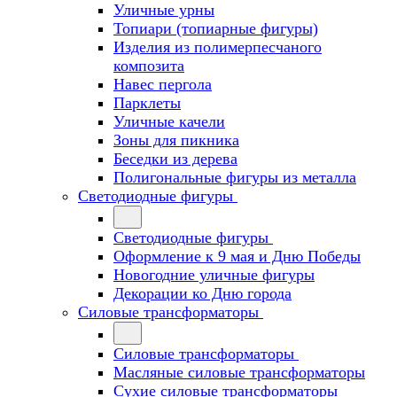
Уличные урны
Топиари (топиарные фигуры)
Изделия из полимерпесчаного
композита
Навес пергола
Парклеты
Уличные качели
Зоны для пикника
Беседки из дерева
Полигональные фигуры из металла
Светодиодные фигуры
Светодиодные фигуры
Оформление к 9 мая и Дню Победы
Новогодние уличные фигуры
Декорации ко Дню города
Силовые трансформаторы
Силовые трансформаторы
Масляные силовые трансформаторы
Сухие силовые трансформаторы