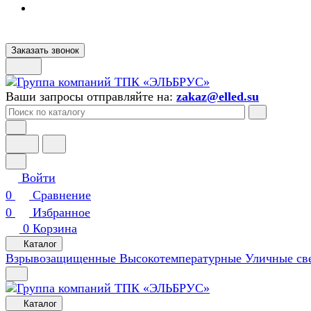
Заказать звонок
Ваши запросы отправляйте на:
zakaz@elled.su
Войти
0
Сравнение
0
Избранное
0
Корзина
Каталог
Взрывозащищенные
Высокотемпературные
Уличные св
Каталог