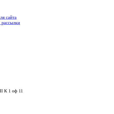
ля сайта
 рассылки
II К 1 оф 11