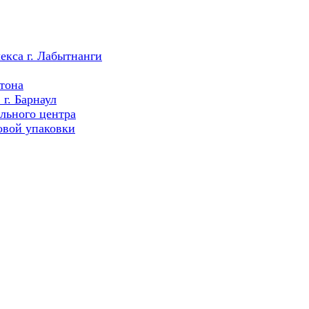
екса г. Лабытнанги
тона
г. Барнаул
льного центра
овой упаковки