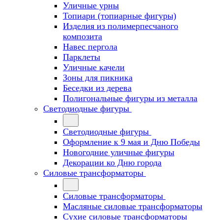
Уличные урны
Топиари (топиарные фигуры)
Изделия из полимерпесчаного
композита
Навес пергола
Парклеты
Уличные качели
Зоны для пикника
Беседки из дерева
Полигональные фигуры из металла
Светодиодные фигуры
Светодиодные фигуры
Оформление к 9 мая и Дню Победы
Новогодние уличные фигуры
Декорации ко Дню города
Силовые трансформаторы
Силовые трансформаторы
Масляные силовые трансформаторы
Сухие силовые трансформаторы