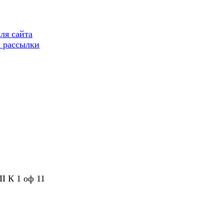
ля сайта
 рассылки
II К 1 оф 11