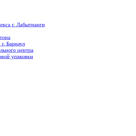
екса г. Лабытнанги
тона
г. Барнаул
льного центра
овой упаковки