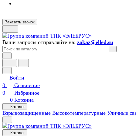
Заказать звонок
Ваши запросы отправляйте на:
zakaz@elled.su
Войти
0
Сравнение
0
Избранное
0
Корзина
Каталог
Взрывозащищенные
Высокотемпературные
Уличные св
Каталог