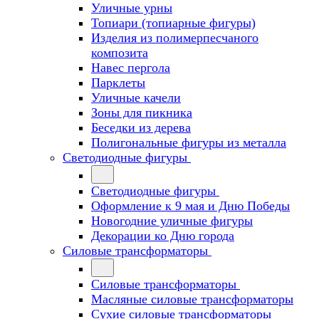
Уличные урны
Топиари (топиарные фигуры)
Изделия из полимерпесчаного
композита
Навес пергола
Парклеты
Уличные качели
Зоны для пикника
Беседки из дерева
Полигональные фигуры из металла
Светодиодные фигуры
Светодиодные фигуры
Оформление к 9 мая и Дню Победы
Новогодние уличные фигуры
Декорации ко Дню города
Силовые трансформаторы
Силовые трансформаторы
Масляные силовые трансформаторы
Сухие силовые трансформаторы