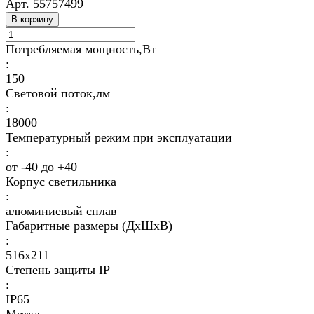
Арт.
55757499
В корзину
Потребляемая мощность,Вт
:
150
Световой поток,лм
:
18000
Температурный режим при эксплуатации
:
от -40 до +40
Корпус светильника
:
алюминиевый сплав
Габаритные размеры (ДхШхВ)
:
516х211
Степень защиты IP
:
IP65