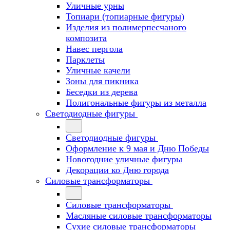
Уличные урны
Топиари (топиарные фигуры)
Изделия из полимерпесчаного
композита
Навес пергола
Парклеты
Уличные качели
Зоны для пикника
Беседки из дерева
Полигональные фигуры из металла
Светодиодные фигуры
Светодиодные фигуры
Оформление к 9 мая и Дню Победы
Новогодние уличные фигуры
Декорации ко Дню города
Силовые трансформаторы
Силовые трансформаторы
Масляные силовые трансформаторы
Сухие силовые трансформаторы