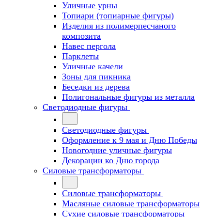
Уличные урны
Топиари (топиарные фигуры)
Изделия из полимерпесчаного
композита
Навес пергола
Парклеты
Уличные качели
Зоны для пикника
Беседки из дерева
Полигональные фигуры из металла
Светодиодные фигуры
Светодиодные фигуры
Оформление к 9 мая и Дню Победы
Новогодние уличные фигуры
Декорации ко Дню города
Силовые трансформаторы
Силовые трансформаторы
Масляные силовые трансформаторы
Сухие силовые трансформаторы