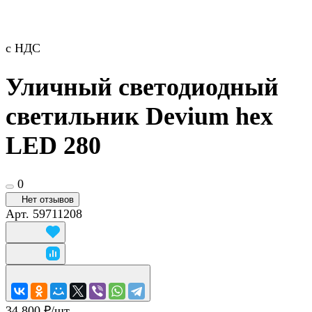
с НДС
Уличный светодиодный
светильник Devium hex
LED 280
0
Нет отзывов
Арт.
59711208
34 800 ₽/
шт