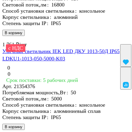
Световой поток,лм
:
16800
Способ установки светильника
:
консольное
Корпус светильника
:
алюминий
Степень защиты IP
:
IP65
В корзину
1 761 ₽/
шт
с НДС
Уличный светильник IEK LED ДКУ 1013-50Д IP65
LDKU1-1013-050-5000-K03
0
0
Срок поставки: 5 рабочих дней
Арт.
21354376
Потребляемая мощность,Вт
:
50
Световой поток,лм
:
5000
Способ установки светильника
:
консольное
Корпус светильника
:
алюминиевый сплав
Степень защиты IP
:
IP65
В корзину