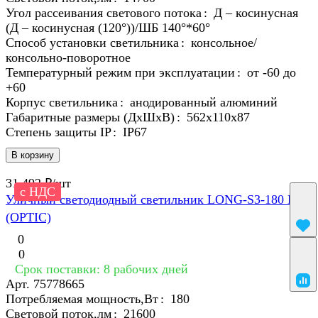
Угол рассеивания светового потока
:
Д – косинусная
(Д – косинусная (120°))/ШБ 140°*60°
Способ установки светильника
:
консольное/
консольно-поворотное
Температурный режим при эксплуатации
:
от -60 до
+60
Корпус светильника
:
анодированный алюминий
Габаритные размеры (ДхШхВ)
:
562х110х87
Степень защиты IP
:
IP67
В корзину
31 492 ₽/
шт
с НДС
Уличный светодиодный светильник LONG-S3-180 L0,9
(OPTIC)
0
0
Срок поставки: 8 рабочих дней
Арт.
75778665
Потребляемая мощность,Вт
:
180
Световой поток,лм
:
21600