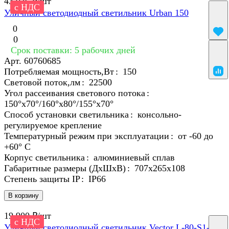
43 936 ₽/
шт
с НДС
Уличный светодиодный светильник Urban 150
0
0
Срок поставки: 5 рабочих дней
Арт.
60760685
Потребляемая мощность,Вт
:
150
Световой поток,лм
:
22500
Угол рассеивания светового потока
:
150°х70°/160°х80°/155°х70°
Способ установки светильника
:
консольно-
регулируемое крепление
Температурный режим при эксплуатации
:
от -60 до
+60° С
Корпус светильника
:
алюминиевый сплав
Габаритные размеры (ДхШхВ)
:
707х265х108
Степень защиты IP
:
IP66
В корзину
19 900 ₽/
шт
с НДС
Уличный светодиодный светильник Vector L-80-S1-740