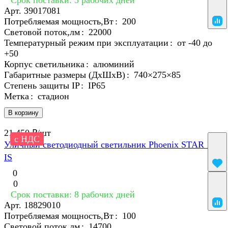
Срок поставки: 5 рабочих дней
Арт.
39017081
Потребляемая мощность,Вт
:
200
Световой поток,лм
:
22000
Температурный режим при эксплуатации
:
от -40 до
+50
Корпус светильника
:
алюминий
Габаритные размеры (ДхШхВ)
:
740×275×85
Степень защиты IP
:
IP65
Метка
:
cтадион
В корзину
21 450 ₽/
шт
с НДС
Уличный светодиодный светильник Phoenix STAR 100
IS
0
0
Срок поставки: 8 рабочих дней
Арт.
18829010
Потребляемая мощность,Вт
:
100
Световой поток,лм
:
14700