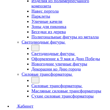
Изделия из полимерпесчаного
композита
Навес пергола
Парклеты
Уличные качели
Зоны для пикника
Беседки из дерева
Полигональные фигуры из металла
Светодиодные фигуры
Светодиодные фигуры
Оформление к 9 мая и Дню Победы
Новогодние уличные фигуры
Декорации ко Дню города
Силовые трансформаторы
Силовые трансформаторы
Масляные силовые трансформаторы
Сухие силовые трансформаторы
Кабинет