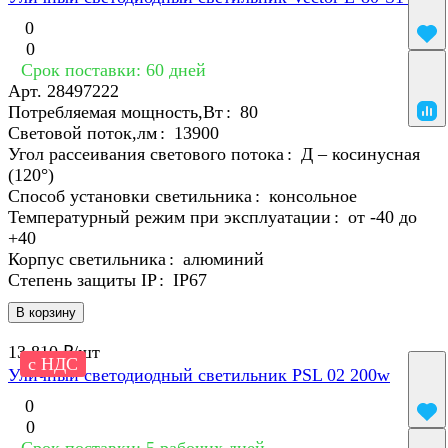
0
0
Срок поставки: 60 дней
Арт.
28497222
Потребляемая мощность,Вт
:
80
Световой поток,лм
:
13900
Угол рассеивания светового потока
:
Д – косинусная
(120°)
Способ установки светильника
:
консольное
Температурный режим при эксплуатации
:
от -40 до
+40
Корпус светильника
:
алюминий
Степень защиты IP
:
IP67
В корзину
13 810 ₽/
шт
с НДС
Уличный светодиодный светильник PSL 02 200w
0
0