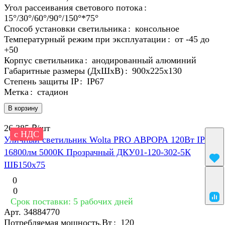
Угол рассеивания светового потока
:
15°/30°/60°/90°/150°*75°
Способ установки светильника
:
консольное
Температурный режим при эксплуатации
:
от -45 до
+50
Корпус светильника
:
анодированный алюминий
Габаритные размеры (ДхШхВ)
:
900х225х130
Степень защиты IP
:
IP67
Метка
:
cтадион
В корзину
26 385 ₽/
шт
с НДС
Уличный светильник Wolta PRO АВРОРА 120Вт IP65
16800лм 5000K Прозрачный ДКУ01-120-302-5К
ШБ150х75
0
0
Срок поставки: 5 рабочих дней
Арт.
34884770
Потребляемая мощность,Вт
:
120