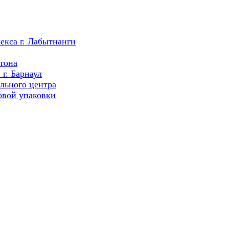
екса г. Лабытнанги
тона
г. Барнаул
льного центра
овой упаковки