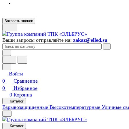
Заказать звонок
Ваши запросы отправляйте на:
zakaz@elled.su
Войти
0
Сравнение
0
Избранное
0
Корзина
Каталог
Взрывозащищенные
Высокотемпературные
Уличные св
Каталог