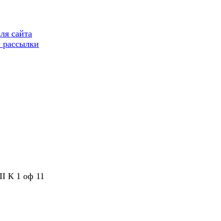
ля сайта
 рассылки
II К 1 оф 11