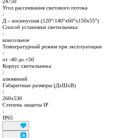
24750
Угол рассеивания светового потока
:
Д – косинусная (120°/140°х60°х150x55°)
Способ установки светильника
:
консольное
Температурный режим при эксплуатации
:
от -40 до +50
Корпус светильника
:
алюминий
Габаритные размеры (ДхШхВ)
:
260x530
Степень защиты IP
:
IP65