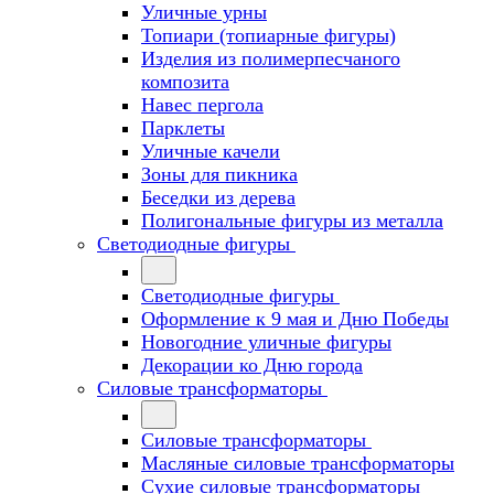
Уличные урны
Топиари (топиарные фигуры)
Изделия из полимерпесчаного
композита
Навес пергола
Парклеты
Уличные качели
Зоны для пикника
Беседки из дерева
Полигональные фигуры из металла
Светодиодные фигуры
Светодиодные фигуры
Оформление к 9 мая и Дню Победы
Новогодние уличные фигуры
Декорации ко Дню города
Силовые трансформаторы
Силовые трансформаторы
Масляные силовые трансформаторы
Сухие силовые трансформаторы