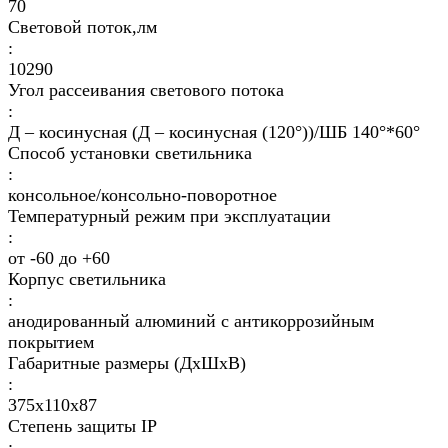
70
Световой поток,лм
:
10290
Угол рассеивания светового потока
:
Д – косинусная (Д – косинусная (120°))/ШБ 140°*60°
Способ установки светильника
:
консольное/консольно-поворотное
Температурный режим при эксплуатации
:
от -60 до +60
Корпус светильника
:
анодированный алюминий с антикоррозийным
покрытием
Габаритные размеры (ДхШхВ)
:
375х110х87
Степень защиты IP
: