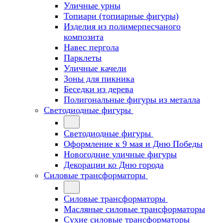
Уличные урны
Топиари (топиарные фигуры)
Изделия из полимерпесчаного
композита
Навес пергола
Парклеты
Уличные качели
Зоны для пикника
Беседки из дерева
Полигональные фигуры из металла
Светодиодные фигуры
Светодиодные фигуры
Оформление к 9 мая и Дню Победы
Новогодние уличные фигуры
Декорации ко Дню города
Силовые трансформаторы
Силовые трансформаторы
Масляные силовые трансформаторы
Сухие силовые трансформаторы