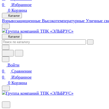
0
Избранное
0
Корзина
Каталог
Взрывозащищенные
Высокотемпературные
Уличные св
Каталог
Войти
0
Сравнение
0
Избранное
0
Корзина