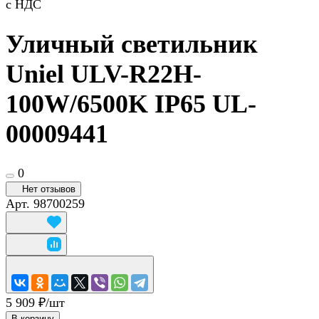
с НДС
Уличный светильник
Uniel ULV-R22H-
100W/6500K IP65 UL-
00009441
0
Нет отзывов
Арт.
98700259
5 909 ₽/
шт
В корзину