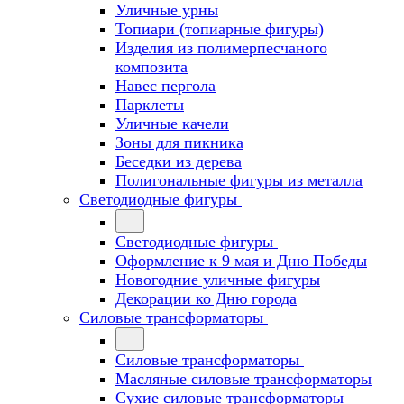
Уличные урны
Топиари (топиарные фигуры)
Изделия из полимерпесчаного
композита
Навес пергола
Парклеты
Уличные качели
Зоны для пикника
Беседки из дерева
Полигональные фигуры из металла
Светодиодные фигуры
Светодиодные фигуры
Оформление к 9 мая и Дню Победы
Новогодние уличные фигуры
Декорации ко Дню города
Силовые трансформаторы
Силовые трансформаторы
Масляные силовые трансформаторы
Сухие силовые трансформаторы