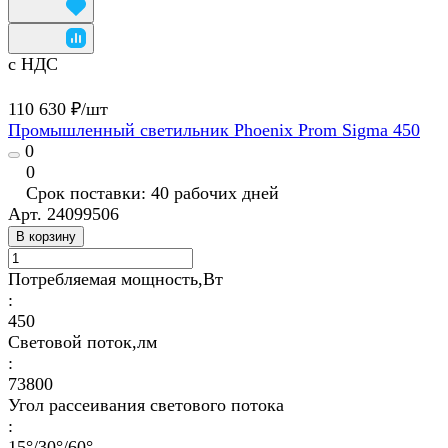
с НДС
110 630 ₽/
шт
Промышленный светильник Phoenix Prom Sigma 450
0
0
Срок поставки: 40 рабочих дней
Арт.
24099506
В корзину
Потребляемая мощность,Вт
:
450
Световой поток,лм
:
73800
Угол рассеивания светового потока
:
15°/30°/60°