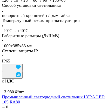
120° / 10° / 25° / 60° / 90° / 155×65°
Способ установки светильника
:
поворотный кронштейн / рым гайка
Температурный режим при эксплуатации
:
-40°С .. +40°C
Габаритные размеры (ДхШхВ)
:
1000х385х83 мм
Степень защиты IP
:
IP65
с НДС
13 980 ₽/
шт
Промышленный светодиодный светильник LYRA LED
105 RA80
0