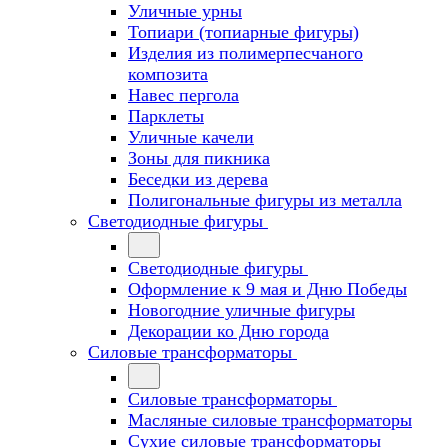
Уличные урны
Топиари (топиарные фигуры)
Изделия из полимерпесчаного
композита
Навес пергола
Парклеты
Уличные качели
Зоны для пикника
Беседки из дерева
Полигональные фигуры из металла
Светодиодные фигуры
Светодиодные фигуры
Оформление к 9 мая и Дню Победы
Новогодние уличные фигуры
Декорации ко Дню города
Силовые трансформаторы
Силовые трансформаторы
Масляные силовые трансформаторы
Сухие силовые трансформаторы