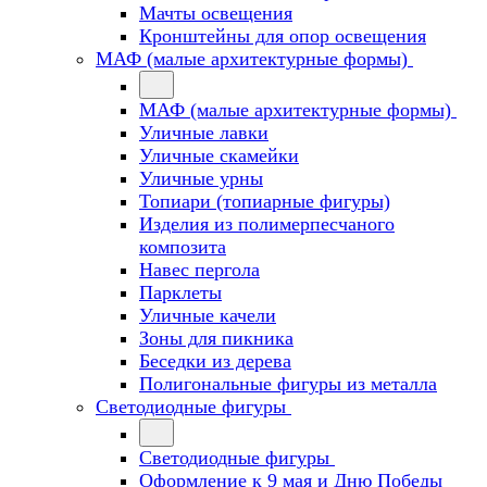
Мачты освещения
Кронштейны для опор освещения
МАФ (малые архитектурные формы)
МАФ (малые архитектурные формы)
Уличные лавки
Уличные скамейки
Уличные урны
Топиари (топиарные фигуры)
Изделия из полимерпесчаного
композита
Навес пергола
Парклеты
Уличные качели
Зоны для пикника
Беседки из дерева
Полигональные фигуры из металла
Светодиодные фигуры
Светодиодные фигуры
Оформление к 9 мая и Дню Победы