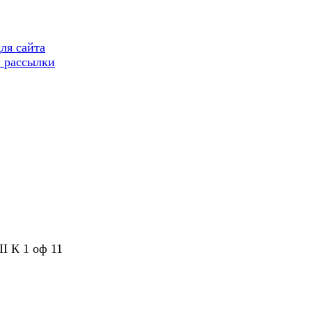
ля сайта
 рассылки
II К 1 оф 11