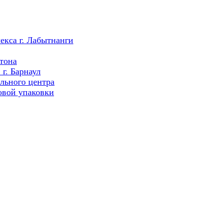
екса г. Лабытнанги
тона
г. Барнаул
льного центра
овой упаковки