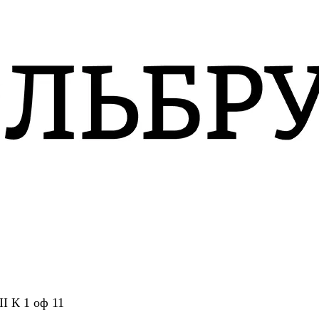
II К 1 оф 11