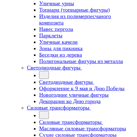
Уличные урны
Топиари (топиарные фигуры)
Изделия из полимерпесчаного
композита
Навес пергола
Парклеты
Уличные качели
Зоны для пикника
Беседки из дерева
Полигональные фигуры из металла
Светодиодные фигуры
Светодиодные фигуры
Оформление к 9 мая и Дню Победы
Новогодние уличные фигуры
Декорации ко Дню города
Силовые трансформаторы
Силовые трансформаторы
Масляные силовые трансформаторы
Сухие силовые трансформаторы