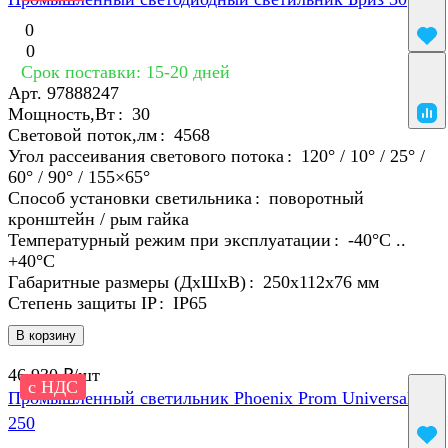
0
0
Срок поставки: 15-20 дней
Арт.
97888247
Мощность,Вт
:
30
Световой поток,лм
:
4568
Угол рассеивания светового потока
:
120° / 10° / 25° /
60° / 90° / 155×65°
Способ установки светильника
:
поворотный
кронштейн / рым гайка
Температурный режим при эксплуатации
:
-40°С ..
+40°C
Габаритные размеры (ДхШхВ)
:
250х112х76 мм
Степень защиты IP
:
IP65
В корзину
46 930 ₽/
шт
с НДС
Промышленный светильник Phoenix Prom Universal
250