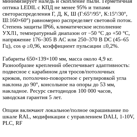
минимизирует наледь и скопление пыли. Герметичная
оптика LEDIL с КПД не менее 95% и типами
светораспределения Г, Д, К, Ш (Г:65°/95°, К:15°/30°,
Ш:160×60°) равномерно распределяет световой поток.
Степень защиты IP66, климатическое исполнение
УХЛ1, температурный диапазон от −50 °C до +50 °C,
напряжение 176–305 В AC или 250–370 В DC (45–65
Гц), cos φ ≥0,96, коэффициент пульсации ≤0,2%.​
Габариты 650×139×100 мм, масса около 4,9 кг.
Разнообразие креплений обеспечивает адаптивность:
подвесное с карабином для тросов/потолочных
крюков, потолочно-поворотное с регулировкой угла
наклона до 90°, консольное на опоры до 53 мм,
накладное. Ресурс светодиодов 100 000 часов,
заводская гарантия 5 лет.​
Опции включают локальное/полное окрашивание по
шкале RAL, модификации с управлением DALI, 1-10V,
PLC, RF