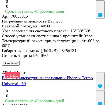
0
0
Срок поставки: 40 рабочих дней
Арт.
70833815
Потребляемая мощность,Вт
:
250
Световой поток,лм
:
40500
Угол рассеивания светового потока
:
15°/30°/60°
Способ установки светильника
:
кронштейн/трос
Температурный режим при эксплуатации
:
от -60° до
60°C
Габаритные размеры (ДхШхВ)
:
345x131
Степень защиты IP
:
IP67
В корзину
225 426 ₽/
шт
с НДС
Высокотемпературный светильник Phoenix Termo
Universal 450
0
0
Срок поставки: 40 рабочих дней