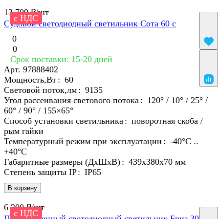
13 700 ₽/
шт
с НДС
Судовой светодиодный светильник Сота 60 с
0
0
Срок поставки: 15-20 дней
Арт.
97888402
Мощность,Вт
:
60
Световой поток,лм
:
9135
Угол рассеивания светового потока
:
120° / 10° / 25° /
60° / 90° / 155×65°
Способ установки светильника
:
поворотная скоба /
рым гайки
Температурный режим при эксплуатации
:
-40°С ..
+40°C
Габаритные размеры (ДхШхВ)
:
439х380х70 мм
Степень защиты IP
:
IP65
В корзину
6 200 ₽/
шт
с НДС
Промышленный светодиодный светильник Бриз 30