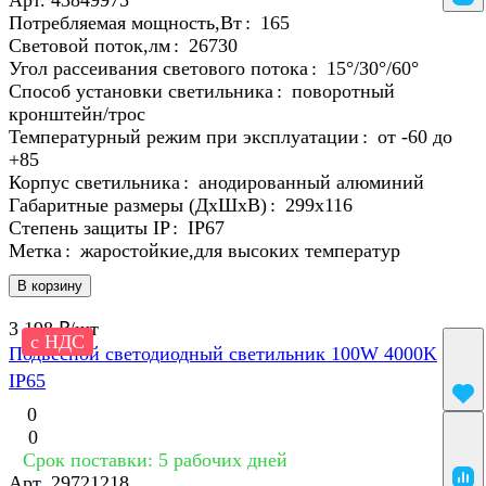
Арт.
43849975
Потребляемая мощность,Вт
:
165
Световой поток,лм
:
26730
Угол рассеивания светового потока
:
15°/30°/60°
Способ установки светильника
:
поворотный
кронштейн/трос
Температурный режим при эксплуатации
:
от -60 до
+85
Корпус светильника
:
анодированный алюминий
Габаритные размеры (ДхШхВ)
:
299x116
Степень защиты IP
:
IP67
Метка
:
жаростойкие,для высоких температур
В корзину
3 198 ₽/
шт
с НДС
Подвесной светодиодный светильник 100W 4000K
IP65
0
0
Срок поставки: 5 рабочих дней
Арт.
29721218