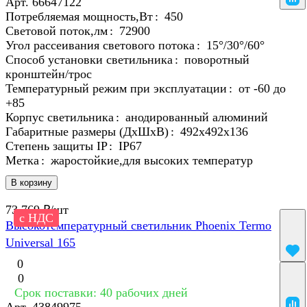
Арт.
66647122
Потребляемая мощность,Вт
:
450
Световой поток,лм
:
72900
Угол рассеивания светового потока
:
15°/30°/60°
Способ установки светильника
:
поворотный
кронштейн/трос
Температурный режим при эксплуатации
:
от -60 до
+85
Корпус светильника
:
анодированный алюминий
Габаритные размеры (ДхШхВ)
:
492x492x136
Степень защиты IP
:
IP67
Метка
:
жаростойкие,для высоких температур
В корзину
73 769 ₽/
шт
с НДС
Высокотемпературный светильник Phoenix Termo
Universal 165
0
0
Срок поставки: 40 рабочих дней