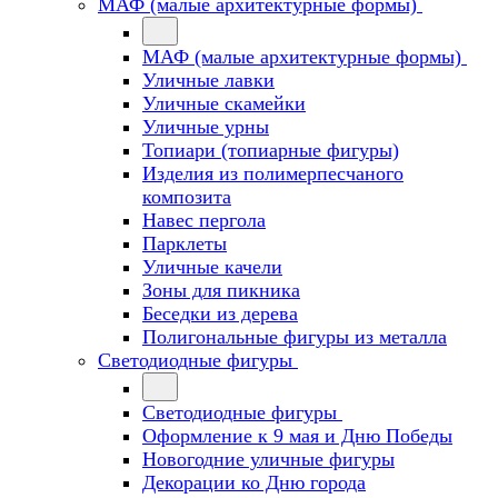
МАФ (малые архитектурные формы)
МАФ (малые архитектурные формы)
Уличные лавки
Уличные скамейки
Уличные урны
Топиари (топиарные фигуры)
Изделия из полимерпесчаного
композита
Навес пергола
Парклеты
Уличные качели
Зоны для пикника
Беседки из дерева
Полигональные фигуры из металла
Светодиодные фигуры
Светодиодные фигуры
Оформление к 9 мая и Дню Победы
Новогодние уличные фигуры
Декорации ко Дню города