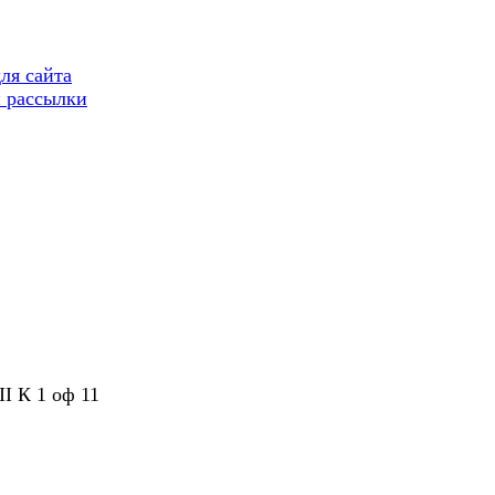
ля сайта
 рассылки
II К 1 оф 11