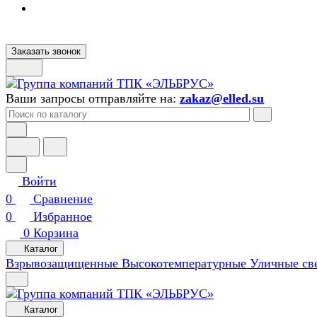
Заказать звонок
Ваши запросы отправляйте на:
zakaz@elled.su
Войти
0
Сравнение
0
Избранное
0
Корзина
Каталог
Взрывозащищенные
Высокотемпературные
Уличные св
Каталог