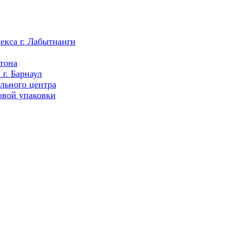
екса г. Лабытнанги
тона
г. Барнаул
льного центра
овой упаковки