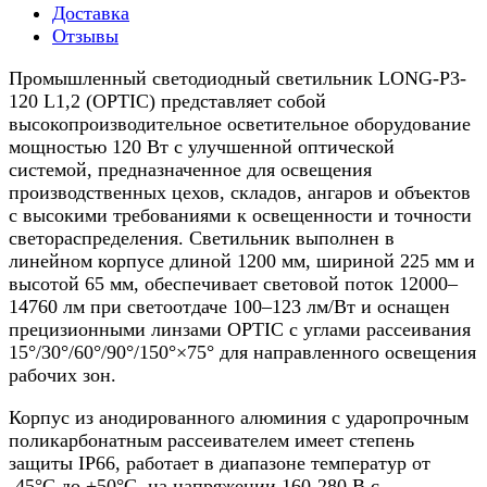
Доставка
Отзывы
Промышленный светодиодный светильник LONG-P3-
120 L1,2 (OPTIC) представляет собой
высокопроизводительное осветительное оборудование
мощностью 120 Вт с улучшенной оптической
системой, предназначенное для освещения
производственных цехов, складов, ангаров и объектов
с высокими требованиями к освещенности и точности
светораспределения. Светильник выполнен в
линейном корпусе длиной 1200 мм, шириной 225 мм и
высотой 65 мм, обеспечивает световой поток 12000–
14760 лм при светоотдаче 100–123 лм/Вт и оснащен
прецизионными линзами OPTIC с углами рассеивания
15°/30°/60°/90°/150°×75° для направленного освещения
рабочих зон.​
Корпус из анодированного алюминия с ударопрочным
поликарбонатным рассеивателем имеет степень
защиты IP66, работает в диапазоне температур от
-45°C до +50°C, на напряжении 160-280 В с