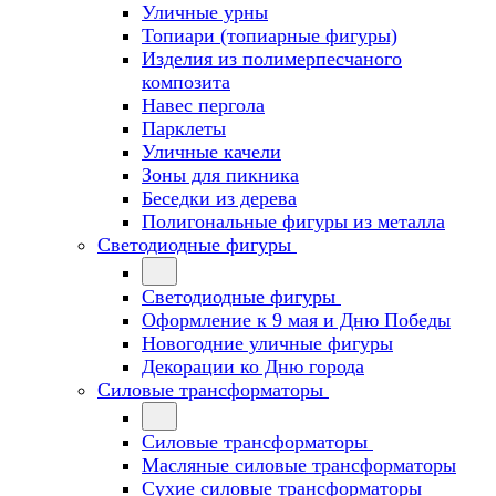
Уличные урны
Топиари (топиарные фигуры)
Изделия из полимерпесчаного
композита
Навес пергола
Парклеты
Уличные качели
Зоны для пикника
Беседки из дерева
Полигональные фигуры из металла
Светодиодные фигуры
Светодиодные фигуры
Оформление к 9 мая и Дню Победы
Новогодние уличные фигуры
Декорации ко Дню города
Силовые трансформаторы
Силовые трансформаторы
Масляные силовые трансформаторы
Сухие силовые трансформаторы