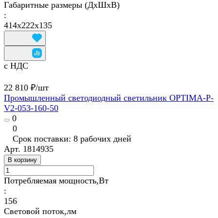
Габаритные размеры (ДхШхВ)
:
414х222х135
с НДС
22 810 ₽/
шт
Промышленный светодиодный светильник OPTIMA-P-
V2-053-160-50
0
0
Срок поставки: 8 рабочих дней
Арт.
1814935
В корзину
Потребляемая мощность,Вт
:
156
Световой поток,лм