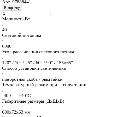
Арт.
97888441
В корзину
Мощность,Вт
:
40
Световой поток,лм
:
6090
Угол рассеивания светового потока
:
120° / 10° / 25° / 60° / 90° / 155×65°
Способ установки светильника
:
поворотная скоба / рым гайки
Температурный режим при эксплуатации
:
-40°С .. +40°C
Габаритные размеры (ДхШхВ)
:
600х72х63 мм